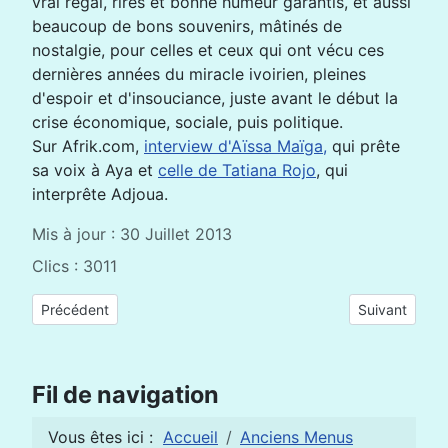
vrai régal, rires et bonne humeur garantis, et aussi
beaucoup de bons souvenirs, mâtinés de
nostalgie, pour celles et ceux qui ont vécu ces
dernières années du miracle ivoirien, pleines
d'espoir et d'insouciance, juste avant le début la
crise économique, sociale, puis politique.
Sur Afrik.com,
interview d'Aïssa Maïga,
qui prête
sa voix à Aya et
celle de Tatiana Rojo
, qui
interprête Adjoua.
Mis à jour : 30 Juillet 2013
Clics : 3011
Article précédent : Enquête mondiale des Nations Unies pour 
Article suiva
Précédent
Suivant
Fil de navigation
Vous êtes ici :
Accueil
Anciens Menus