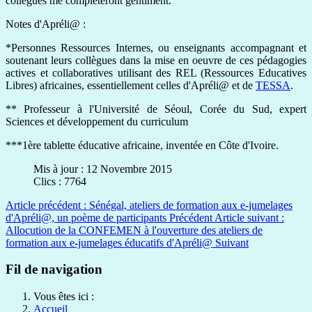
collègues me compléteront gentiment.
Notes d'Apréli@ :
*Personnes Ressources Internes, ou enseignants accompagnant et
soutenant leurs collègues dans la mise en oeuvre de ces pédagogies
actives et collaboratives utilisant des REL (Ressources Educatives
Libres) africaines, essentiellement celles d'Apréli@ et de
TESSA
.
** Professeur à l'Université de Séoul, Corée du Sud, expert
Sciences et développement du curriculum
***1ère tablette éducative africaine, inventée en Côte d'Ivoire.
Mis à jour : 12 Novembre 2015
Clics : 7764
Article précédent : Sénégal, ateliers de formation aux e-jumelages
d'Apréli@, un poème de participants
Précédent
Article suivant :
Allocution de la CONFEMEN à l'ouverture des ateliers de
formation aux e-jumelages éducatifs d'Apréli@
Suivant
Fil de navigation
Vous êtes ici :
Accueil