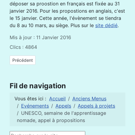
déposer sa proostion en français est fixée au 31
janvier 2016. Pour les propostions en anglais, c'est
le 15 janvier. Cette année, l'évènement se tiendra
du 8 au 10 mars, au siège. Plus sur le
site dédié
.
Mis à jour : 11 Janvier 2016
Clics : 4864
Article précédent : Conférence sur l'éducation des filles en Af
Précédent
Fil de navigation
Vous êtes ici :
Accueil
Anciens Menus
Evénements
Appels
Appels à projets
UNESCO, semaine de l'apprentissage
nomade, appel à propositions
Rechercher