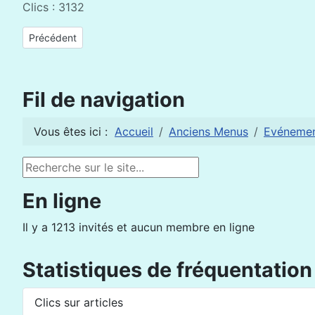
Clics : 3132
Article précédent : Appel à communications pour la Biennale 20
Précédent
Fil de navigation
Vous êtes ici :
Accueil
Anciens Menus
Evéneme
Rechercher
En ligne
Il y a 1213 invités et aucun membre en ligne
Statistiques de fréquentation
Clics sur articles