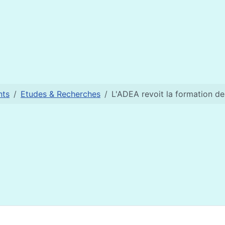
15 de l’éducation et de la formation
nts
Etudes & Recherches
L'ADEA revoit la formation d