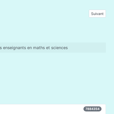
Article suivan
Suivant
es enseignants en maths et sciences
7884354