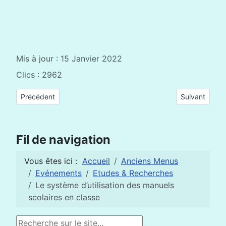
Mis à jour : 15 Janvier 2022
Clics : 2962
Article précédent : Une didactique inclusive avec la "concept
Article suiva
Précédent
Suivant
Fil de navigation
Vous êtes ici :
Accueil
Anciens Menus
Evénements
Etudes & Recherches
Le système d’utilisation des manuels
scolaires en classe
Rechercher