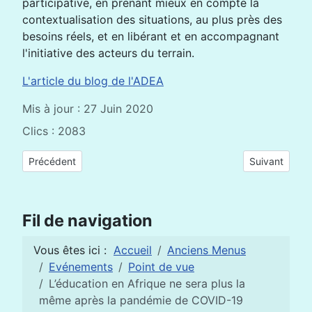
participative, en prenant mieux en compte la
contextualisation des situations, au plus près des
besoins réels, et en libérant et en accompagnant
l'initiative des acteurs du terrain.
L'article du blog de l'ADEA
Mis à jour : 27 Juin 2020
Clics : 2083
Article précédent : Numérique et approche globale en éducat
Article suivan
Précédent
Suivant
Fil de navigation
Vous êtes ici :
Accueil
Anciens Menus
Evénements
Point de vue
L’éducation en Afrique ne sera plus la
même après la pandémie de COVID-19