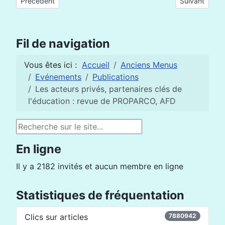
Article précédent : Appel à communication "TIC et Mobilisatio
Article suiva
Précédent
Suivant
Fil de navigation
Vous êtes ici :
Accueil
Anciens Menus
Evénements
Publications
Les acteurs privés, partenaires clés de
l'éducation : revue de PROPARCO, AFD
Rechercher
En ligne
Il y a 2182 invités et aucun membre en ligne
Statistiques de fréquentation
Clics sur articles
7880942