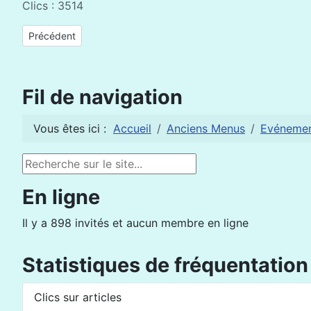
Clics : 3514
Article précédent : Ma Planète Mieux : une Femme du Nord et 
Précédent
Fil de navigation
Vous êtes ici :
Accueil
Anciens Menus
Evéneme
Rechercher
En ligne
Il y a 898 invités et aucun membre en ligne
Statistiques de fréquentation
Clics sur articles