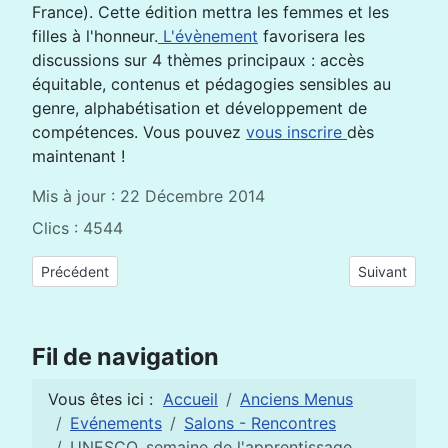
France). Cette édition mettra les femmes et les
filles à l'honneur.
L'évènement
favorisera les
discussions sur 4 thèmes principaux : accès
équitable, contenus et pédagogies sensibles au
genre, alphabétisation et développement de
compétences. Vous pouvez
vous inscrire
dès
maintenant !
Mis à jour : 22 Décembre 2014
Clics : 4544
Article précédent : 4ème forum mondial des apprentissages tou
Article suivan
Précédent
Suivant
Fil de navigation
Vous êtes ici :
Accueil
Anciens Menus
Evénements
Salons - Rencontres
UNESCO, semaine de l'apprentissage