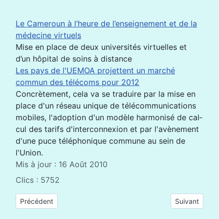
Le Cameroun à l’heure de l’enseignement et de la
médecine virtuels
Mise en place de deux universités virtuelles et
d’un hôpital de soins à distance
Les pays de l'UEMOA projettent un marché
commun des télécoms pour 2012
Concrè­te­ment, cela va se tra­duire par la mise en
place d'un ré­seau unique de té­lé­com­mu­ni­ca­tions
mo­biles, l'adop­tion d'un mo­dèle har­mo­ni­sé de cal­
cul des ta­rifs d'in­ter­con­nexion et par l'avè­ne­ment
d'une puce té­lé­pho­nique com­mune au sein de
l'Union.
Mis à jour : 16 Août 2010
Clics : 5752
Article précédent : Griotic d'octobre 2010
Article suivant
Précédent
Suivant