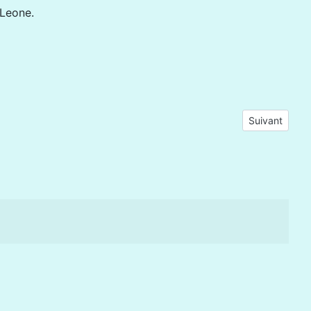
 Leone.
Article suivan
Suivant