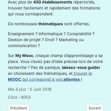
Avec plus de
450 établissements
répertoriés,
trouvez facilement et rapidement des formations
qui vous correspondent.
De nombreuses
thématiques
sont offertes.
Enseignement ? Informatique ? Comptabilité ?
Gestion de projet ? Droit ? Marketing ou
communication ?
Sur
My Mooc
, chaque champ d’apprentissage a sa
place. Vous n’avez pas d’idée précise lors de votre
recherche ? Pas de panique,
laissez-vous guider
en choisissant des thématiques, et
trouver le
MOOC
qui correspond à vos
attentes
!
Mis à jour : 5 Juin 2018
Clics : 4053
Article précédent : Enrichir Mutuellement sa Pratique pédag
Article suiva
Précédent
Suivant