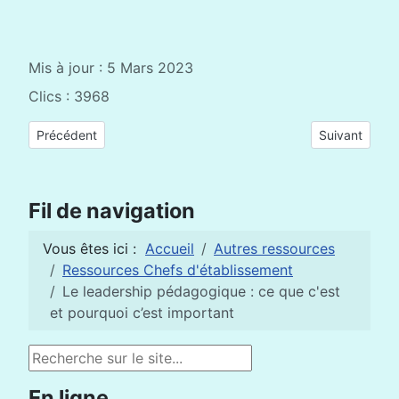
Mis à jour : 5 Mars 2023
Clics : 3968
Article précédent : Il est possible de transformer les systèmes
Article suivan
Précédent
Suivant
Fil de navigation
Vous êtes ici :
Accueil
Autres ressources
Ressources Chefs d'établissement
Le leadership pédagogique : ce que c'est
et pourquoi c’est important
Rechercher
En ligne