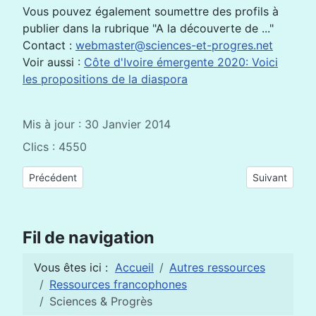
Vous pouvez également soumettre des profils à
publier dans la rubrique "A la découverte de ..."
Contact :
webmaster@sciences-et-progres.net
Voir aussi :
Côte d'Ivoire émergente 2020: Voici
les propositions de la diaspora
Mis à jour : 30 Janvier 2014
Clics : 4550
Article précédent : Sélection de ressources pédagogiques réc
Article suivan
Précédent
Suivant
Fil de navigation
Vous êtes ici :
Accueil
Autres ressources
Ressources francophones
Sciences & Progrès