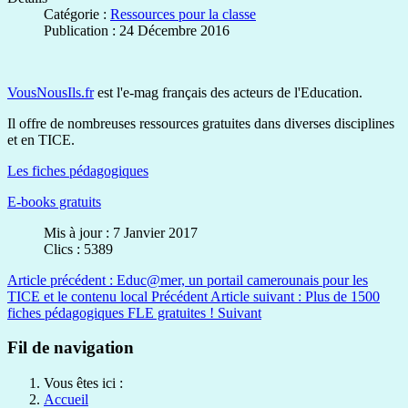
Catégorie :
Ressources pour la classe
Publication : 24 Décembre 2016
VousNousIls.fr
est l'e-mag français des acteurs de l'Education.
Il offre de nombreuses ressources gratuites dans diverses disciplines
et en TICE.
Les fiches pédagogiques
E-books gratuits
Mis à jour : 7 Janvier 2017
Clics : 5389
Article précédent : Educ@mer, un portail camerounais pour les
TICE et le contenu local
Précédent
Article suivant : Plus de 1500
fiches pédagogiques FLE gratuites !
Suivant
Fil de navigation
Vous êtes ici :
Accueil