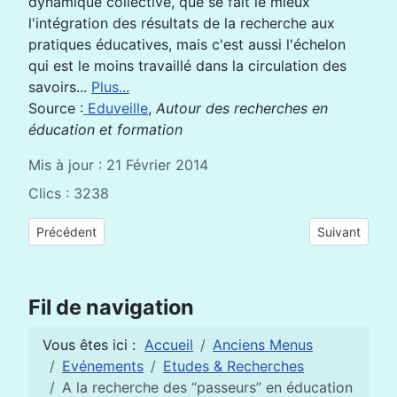
dynamique collective, que se fait le mieux
l'intégration des résultats de la recherche aux
pratiques éducatives, mais c'est aussi l'échelon
qui est le moins travaillé dans la circulation des
savoirs...
Plus...
Source :
Eduveille
,
Autour des recherches en
éducation et formation
Mis à jour : 21 Février 2014
Clics : 3238
Article précédent : Les langues locales pour la citoyenneté mo
Article suivan
Précédent
Suivant
Fil de navigation
Vous êtes ici :
Accueil
Anciens Menus
Evénements
Etudes & Recherches
A la recherche des “passeurs” en éducation