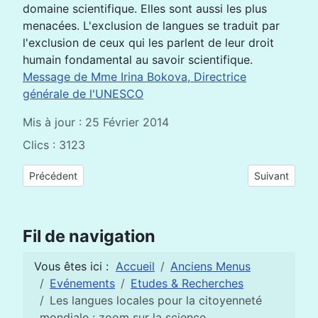
domaine scientifique. Elles sont aussi les plus
menacées. L'exclusion de langues se traduit par
l'exclusion de ceux qui les parlent de leur droit
humain fondamental au savoir scientifique.
Message de Mme Irina Bokova, Directrice
générale de l'UNESCO
Mis à jour : 25 Février 2014
Clics : 3123
Article précédent : L’ADEA publie le rapport du Forum ministérie
Article suivan
Précédent
Suivant
Fil de navigation
Vous êtes ici :
Accueil
Anciens Menus
Evénements
Etudes & Recherches
Les langues locales pour la citoyenneté
mondiale : zoom sur la science