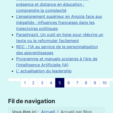
présence et distance en éducation :
comprendre la complexité
L’enseignement supérieur en Angola face aux
inégalités : influences françaises dans les
trajectoires politiques
Paraphrazit. Un outil en ligne pour réécrire un
texte ou le reformuler facilement
RDC : l'IA au service de la personnalisation
des apprentissages
Programme et manuels scolaires à l'ère de
l'Intelligence Artificielle (IA)
L' actualisation du leadership
1
2
3
4
5
6
7
8
9
10
Page 5 sur 38
Fil de navigation
Vous êtes ici :
Accueil
Accueil par Blog