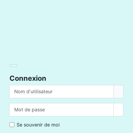
Connexion
Nom d'utilisateur
Mot de passe
Affich
Se souvenir de moi